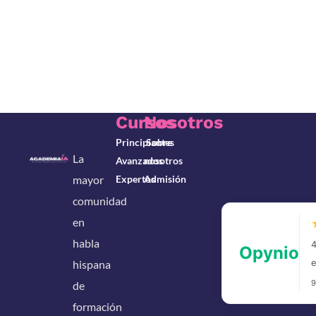
Cursos
Nosotros
Principiantes
Sobre
La
Avanzados
nosotros
mayor
Expertos
Admisión
comunidad
en
habla
hispana
de
formación