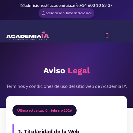
admisiones@academiaia.ai
+34 603 10 53 37
Educación Internacional
Sobre Nosotros
Aviso
Legal
Términos y condiciones de uso del sitio web de Academia IA
Última actualización: febrero 2026
1. Titularidad de la Web