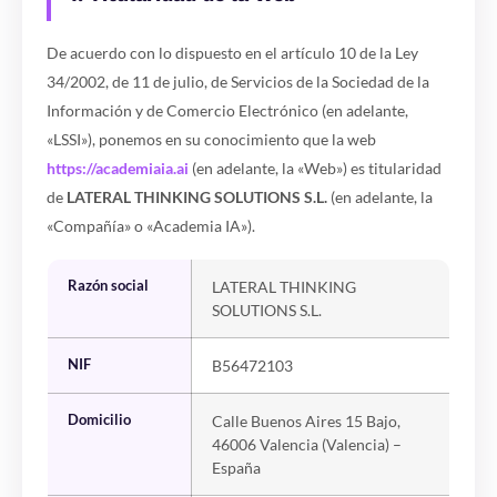
De acuerdo con lo dispuesto en el artículo 10 de la Ley
34/2002, de 11 de julio, de Servicios de la Sociedad de la
Información y de Comercio Electrónico (en adelante,
«LSSI»), ponemos en su conocimiento que la web
https://academiaia.ai
(en adelante, la «Web») es titularidad
de
LATERAL THINKING SOLUTIONS S.L.
(en adelante, la
«Compañía» o «Academia IA»).
Razón social
LATERAL THINKING
SOLUTIONS S.L.
NIF
B56472103
Domicilio
Calle Buenos Aires 15 Bajo,
46006 Valencia (Valencia) –
España