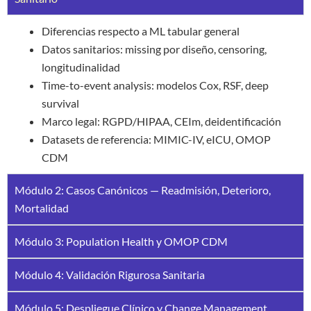
Diferencias respecto a ML tabular general
Datos sanitarios: missing por diseño, censoring,
longitudinalidad
Time-to-event analysis: modelos Cox, RSF, deep
survival
Marco legal: RGPD/HIPAA, CEIm, deidentificación
Datasets de referencia: MIMIC-IV, eICU, OMOP
CDM
Módulo 2: Casos Canónicos — Readmisión, Deterioro,
Mortalidad
Módulo 3: Population Health y OMOP CDM
Módulo 4: Validación Rigurosa Sanitaria
Módulo 5: Despliegue Clínico y Change Management