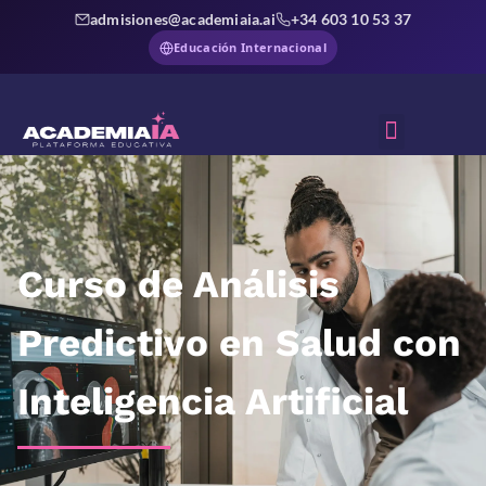
admisiones@academiaia.ai
+34 603 10 53 37
Educación Internacional
Sobre Nosotros
Curso de Análisis
Predictivo en Salud con
Inteligencia Artificial