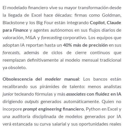
El modelado financiero vive su mayor transformación desde
la llegada de Excel hace décadas: firmas como Goldman,
Blackstone y los Big Four están integrando
Copilot
,
Claude
para
Finance
y agentes autónomos en sus flujos diarios de
valoración, M&A y
forecasting
corporativo. Los equipos que
adoptan IA reportan hasta un
40% más de precisión
en sus
forecasts
, además de ciclos de cierre continuos que
reemplazan definitivamente al modelo mensual tradicional
ya obsoleto.
Obsolescencia del
modeler
manual
: Los bancos están
recalibrando sus pirámides de talento: menos analistas
junior
tecleando fórmulas y más
associates
con fluidez en IA
dirigiendo
outputs
generados automáticamente. Quien no
incorpore
prompt engineering
financiero
, Python en Excel y
una auditoría disciplinada de modelos generados por IA
verá estancada su curva salarial y sus oportunidades reales