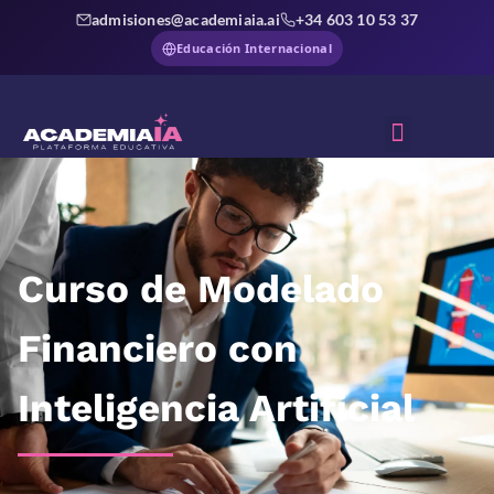
admisiones@academiaia.ai
+34 603 10 53 37
Educación Internacional
Sobre Nosotros
Curso de Modelado
Financiero con
Inteligencia Artificial