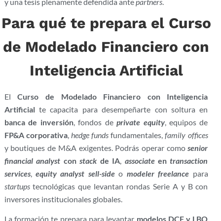
y una tesis plenamente defendida ante
partners
.
Para qué te prepara el Curso
de Modelado Financiero con
Inteligencia Artificial
El
Curso de Modelado Financiero con Inteligencia
Artificial
te capacita para desempeñarte con soltura en
banca de inversión
, fondos de
private equity
, equipos de
FP&A corporativa
,
hedge funds
fundamentales,
family offices
y boutiques de M&A exigentes. Podrás operar como
senior
financial analyst
con
stack
de IA
,
associate
en
transaction
services
,
equity analyst sell-side
o
modeler freelance
para
startups
tecnológicas que levantan rondas Serie A y B con
inversores institucionales globales.
La formación te prepara para levantar
modelos DCF y LBO