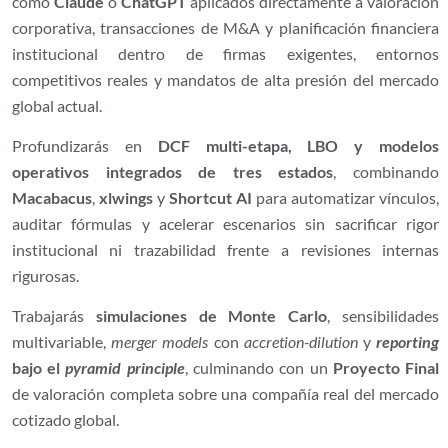
como
Claude
o
ChatGPT
aplicados directamente a valoración
corporativa, transacciones de M&A y planificación financiera
institucional dentro de firmas exigentes, entornos
competitivos reales y mandatos de alta presión del mercado
global actual.
Profundizarás en
DCF multi-etapa, LBO y modelos
operativos integrados de tres estados
, combinando
Macabacus
,
xlwings
y
Shortcut AI
para automatizar vínculos,
auditar fórmulas y acelerar escenarios sin sacrificar rigor
institucional ni trazabilidad frente a revisiones internas
rigurosas.
Trabajarás
simulaciones de Monte Carlo
, sensibilidades
multivariable,
merger models
con
accretion-dilution
y
reporting
bajo el
pyramid principle
, culminando con un
Proyecto Final
de valoración completa sobre una compañía real del mercado
cotizado global.