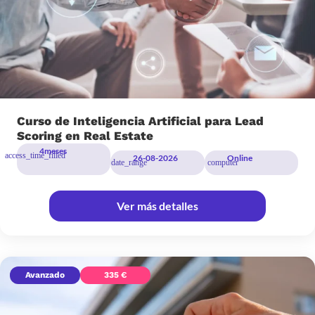
Curso de Inteligencia Artificial para Lead
Scoring en Real Estate
4
meses
26-08-2026
Online
Ver más detalles
Avanzado
335 €