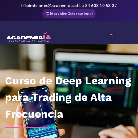
admisiones@academiaia.ai
+34 603 10 53 37
Educación Internacional
Sobre Nosotros
Curso de Deep Learning
para Trading de Alta
Frecuencia