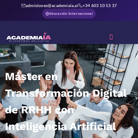
admisiones@academiaia.ai
+34 603 10 53 37
Educación Internacional
Sobre Nosotros
Máster en
Transformación Digital
de RRHH con
Inteligencia Artificial