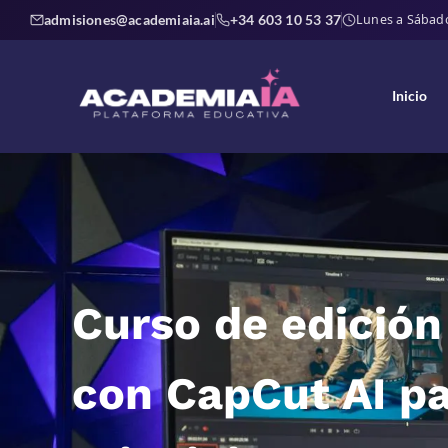
admisiones@academiaia.ai
+34 603 10 53 37
Lunes a Sábado 
Inicio
Curso de edición
con CapCut AI p