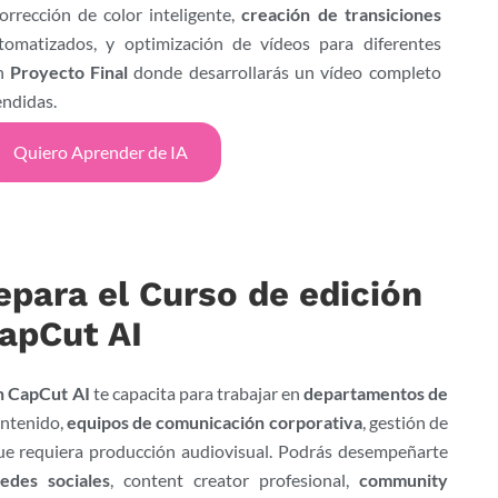
orrección de color inteligente,
creación de transiciones
utomatizados, y optimización de vídeos para diferentes
un
Proyecto Final
donde desarrollarás un vídeo completo
endidas.
Quiero Aprender de IA
epara el Curso de edición
apCut AI
n CapCut AI
te capacita para trabajar en
departamentos de
ontenido,
equipos de comunicación corporativa
, gestión de
 que requiera producción audiovisual. Podrás desempeñarte
edes sociales
, content creator profesional,
community