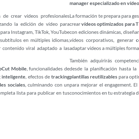
manager especializado en víde
s de crear vídeos profesionales
La formación te prepara para ges
zando la edición de vídeo para
crear
vídeos optimizados para T
s para Instagram, TikTok, YouTube
con ediciones dinámicas, diseña
 subtítulos en múltiples idiomas,
vídeos corporativos, generar
c
r contenido viral adaptado a las
adaptar vídeos a múltiples forma
También adquirirás competen
pCut Mobile
, funcionalidades de
desde la planificación hasta la 
 inteligente
, efectos de
tracking
plantillas reutilizables
para optim
es sociales
, culminando con un
para mejorar el engagement. El 
pleta lista para publicar en tus
conocimientos en tu estrategia d