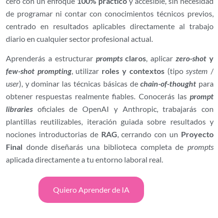
cero con un enfoque
100% práctico
y accesible, sin necesidad
de programar ni contar con conocimientos técnicos previos,
centrado en resultados aplicables directamente al trabajo
diario en cualquier sector profesional actual.
Aprenderás a estructurar
prompts
claros
, aplicar
zero-shot
y
few-shot prompting
, utilizar
roles y contextos
(tipo
system
/
user
), y dominar las técnicas básicas de
chain-of-thought
para
obtener respuestas realmente fiables. Conocerás las
prompt
libraries
oficiales de OpenAI y Anthropic, trabajarás con
plantillas reutilizables, iteración guiada sobre resultados y
nociones introductorias de
RAG
, cerrando con un
Proyecto
Final
donde diseñarás una biblioteca completa de
prompts
aplicada directamente a tu entorno laboral real.
Quiero Aprender de IA