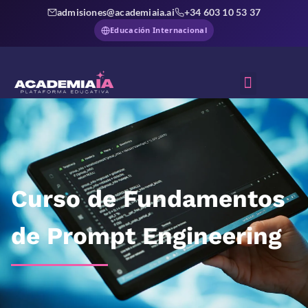
admisiones@academiaia.ai
+34 603 10 53 37
Educación Internacional
Sobre Nosotros
Curso de Fundamentos
de Prompt Engineering