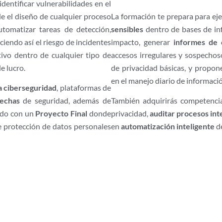
dentificar vulnerabilidades en el
de el diseño de cualquier proceso
La formación te prepara para eje
automatizar tareas de detección,
sensibles
dentro de bases de inf
ciendo así el riesgo de incidentes
impacto, generar
informes de 
ivo dentro de cualquier tipo de
accesos irregulares y sospechos
e lucro.
de privacidad básicas, y propon
en el manejo diario de informaci
a ciberseguridad
, plataformas de
echas
de seguridad, además de
También adquirirás competencia
ndo con un
Proyecto Final
donde
privacidad,
auditar procesos int
e protección de datos personales
en
automatización inteligente
de