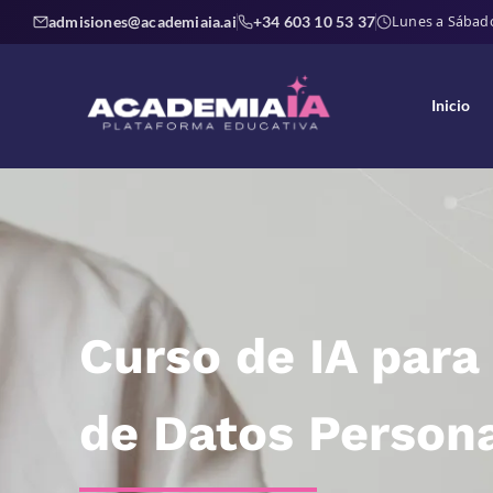
admisiones@academiaia.ai
+34 603 10 53 37
Lunes a Sábado 
Inicio
Curso de IA para
de Datos Person