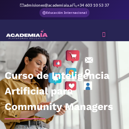
admisiones@academiaia.ai
+34 603 10 53 37
Educación Internacional
Sobre Nosotros
Curso de Inteligencia
Artificial para
Community Managers