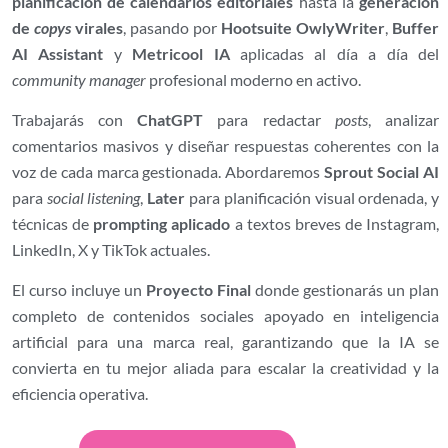
planificación de calendarios editoriales
hasta la
generación
de
copys
virales
, pasando por
Hootsuite OwlyWriter
,
Buffer
AI Assistant
y
Metricool IA
aplicadas al día a día del
community manager
profesional moderno en activo.
Trabajarás con
ChatGPT
para redactar
posts
, analizar
comentarios masivos y diseñar respuestas coherentes con la
voz de cada marca gestionada. Abordaremos
Sprout Social AI
para
social listening
,
Later
para planificación visual ordenada, y
técnicas de
prompting aplicado
a textos breves de Instagram,
LinkedIn, X y TikTok actuales.
El curso incluye un
Proyecto Final
donde gestionarás un plan
completo de contenidos sociales apoyado en inteligencia
artificial para una marca real, garantizando que la IA se
convierta en tu mejor aliada para escalar la creatividad y la
eficiencia operativa.