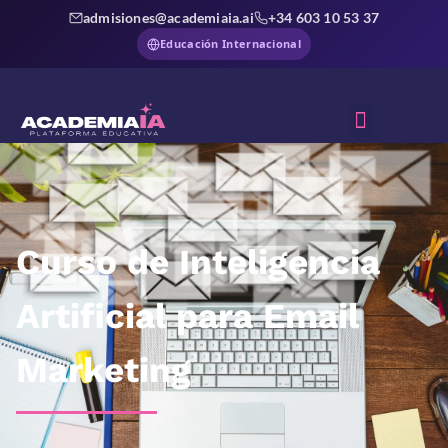
admisiones@academiaia.ai
+34 603 10 53 37
Educación Internacional
Sobre Nosotros
Curso de Inteligencia
Artificial para Email
Marketing