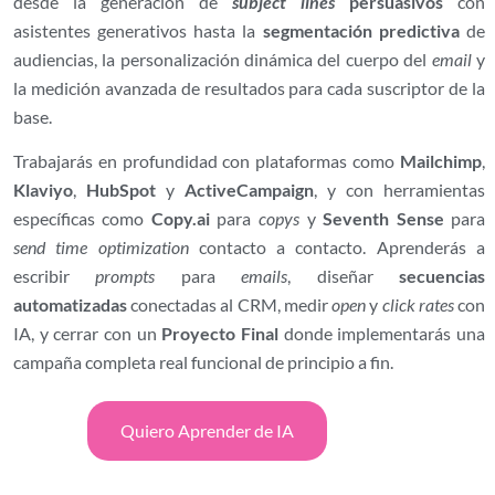
desde la generación de
subject lines
persuasivos
con
asistentes generativos hasta la
segmentación predictiva
de
audiencias, la personalización dinámica del cuerpo del
email
y
la medición avanzada de resultados para cada suscriptor de la
base.
Trabajarás en profundidad con plataformas como
Mailchimp
,
Klaviyo
,
HubSpot
y
ActiveCampaign
, y con herramientas
específicas como
Copy.ai
para
copys
y
Seventh Sense
para
send time optimization
contacto a contacto. Aprenderás a
escribir
prompts
para
emails
, diseñar
secuencias
automatizadas
conectadas al CRM, medir
open
y
click rates
con
IA, y cerrar con un
Proyecto Final
donde implementarás una
campaña completa real funcional de principio a fin.
Quiero Aprender de IA