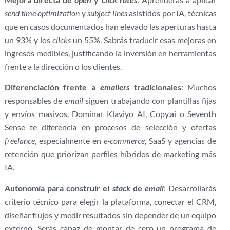
send time optimization
y
subject lines
asistidos por IA, técnicas
que en casos documentados han elevado las aperturas hasta
un 93% y los
clicks
un 55%. Sabrás traducir esas mejoras en
ingresos medibles, justificando la inversión en herramientas
frente a la dirección o los clientes.
Diferenciación frente a
emailers
tradicionales
: Muchos
responsables de
email
siguen trabajando con plantillas fijas
y envíos masivos. Dominar Klaviyo AI, Copy.ai o Seventh
Sense te diferencia en procesos de selección y ofertas
freelance
, especialmente en
e-commerce
, SaaS y agencias de
retención que priorizan perfiles híbridos de marketing más
IA.
Autonomía para construir el
stack
de
email
: Desarrollarás
criterio técnico para elegir la plataforma, conectar el CRM,
diseñar flujos y medir resultados sin depender de un equipo
externo. Serás capaz de montar de cero un programa de