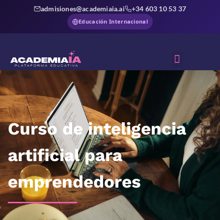
admisiones@academiaia.ai
+34 603 10 53 37
Educación Internacional
Sobre Nosotros
Curso de inteligencia
artificial para
emprendedores