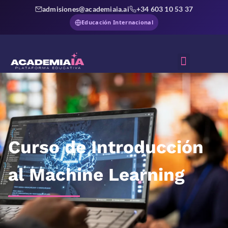
admisiones@academiaia.ai
+34 603 10 53 37
Educación Internacional
Sobre Nosotros
Curso de Introducción
al Machine Learning