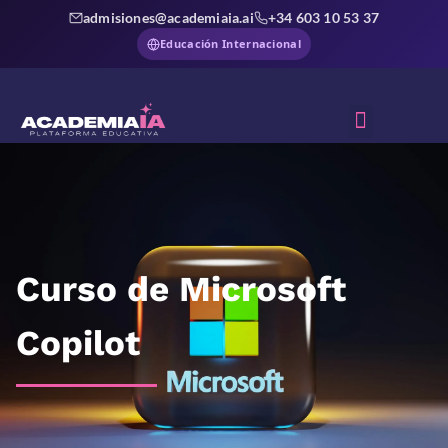
admisiones@academiaia.ai
+34 603 10 53 37
Educación Internacional
Sobre Nosotros
Curso de Microsoft
Copilot