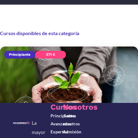
Cursos disponibles de esta categoría
Principiante
371 €
Cursos
Nosotros
Principiantes
Sobre
La
Avanzados
nosotros
mayor
Expertos
Admisión
Curso de introducción a la agricultura de