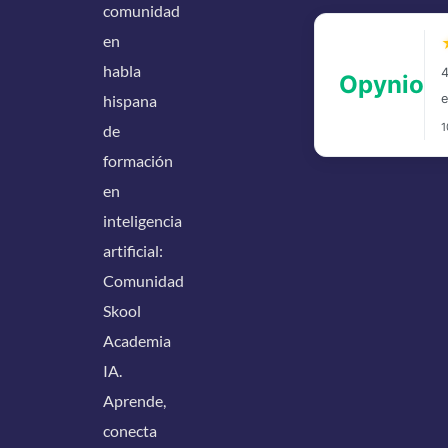
precisión con IA
comunidad
1
mes
en
14-08-2026
Online
habla
hispana
Ver más detalles
de
formación
en
inteligencia
artificial:
Comunidad
Skool
Academia
IA.
Aprende,
conecta